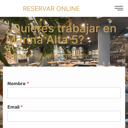
RESERVAR ONLINE
¿Quieres trabajar en
Marina Alta 5?
Rellena el siguiente formulario:
Nombre
*
Email
*